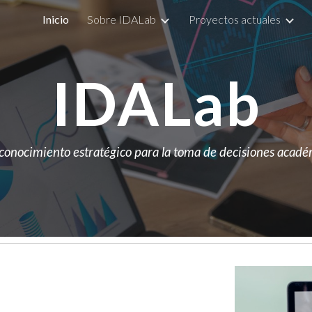
Inicio
Sobre IDALab
Proyectos actuales
ip to main content
Skip to navigat
IDALab
onocimiento estratégico para la toma de decisiones académi