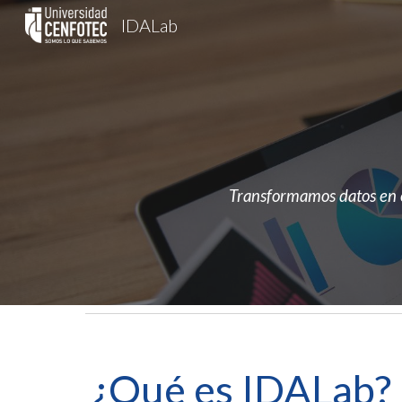
IDALab
Sk
Transformamos datos en c
¿Qué es IDALab?